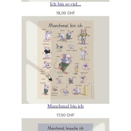
Ich bin so viel…
18,00
CHF
Manchmal bin ich
17,00
CHF