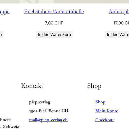
appe
Buchstaben-/Anlauttabelle
Anlautpl
7,00
CHF
17,00
C
b
In den Warenkorb
In den War
Kontakt
Shop
piep verlag
Shop
2502 Biel-Bienne CH
Mein Konto
chnete
mail@piep-verlag.ch
Checkout
er Schweiz