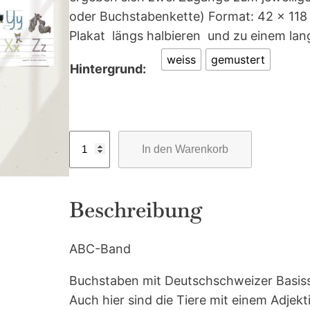
oder Buchstabenkette) Format: 42 x 118
Plakat längs halbieren und zu einem l
weiss
gemustert
Hintergrund:
A
In den Warenkorb
B
C
-
Beschreibung
B
a
ABC-Band
n
d
Buchstaben mit Deutschschweizer Basisschr
M
Auch hier sind die Tiere mit einem Adjek