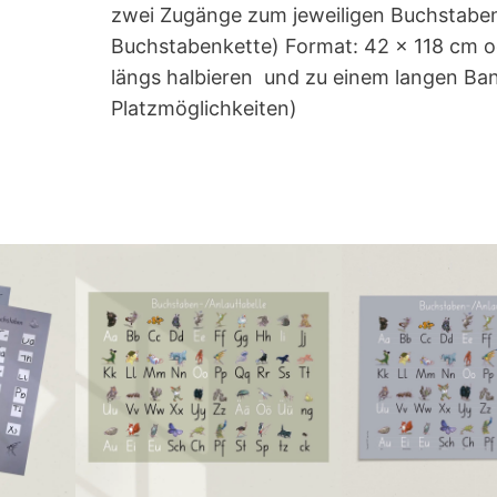
e
zwei Zugänge zum jeweiligen Buchstaben
n
Buchstabenkette) Format: 42 x 118 cm o
g
längs halbieren und zu einem langen Ba
e
Platzmöglichkeiten)